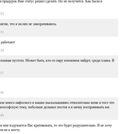
 придурок Вам статус решил сделать. Но не получится. Как были в
:53
фигня, что я на них не заморачиваюсь.
:11
 работают
:14
плошная пустота. Может быть, кто-то пару изюминок найдет, среди хлама. В
:17
:41
ком много пафосного в ваших высказываниях относительно меня и того что
илософскую тему, побольше дельных постов и я начну воспринимать вас
:45
и мне вздумается Вас критиковать, то это будет разрушительно. Я не хочу
и не к месту.