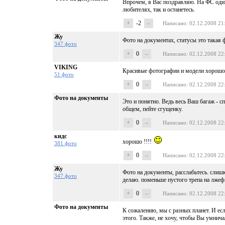
Впрочем, я Вас поздравляю. На ФС один
любителях, так и останетесь.
+
-2
–
Написано
: 02.12.2008 21
Жу
Фото на документах, статусы это такая 
347 фото
+
0
–
Написано
: 02.12.2008 22
VIKING
Красивые фотографии и модели хорошо
51 фото
+
0
–
Написано
: 02.12.2008 22
Фото на документы
Это и понятно. Ведь весь Ваш багаж - с
общем, пейте сгущенку.
+
0
–
Написано
: 02.12.2008 22
кидс
хорошо !!!!
381 фото
+
0
–
Написано
: 02.12.2008 22
Жу
Фото на документы, расслабьтесь. слиш
347 фото
делаю. поменьше пустого трепа на лжеф
+
0
–
Написано
: 02.12.2008 22
Фото на документы
К сожалению, мы с разных планет. И есл
этого. Также, не хочу, чтобы Вы умничал