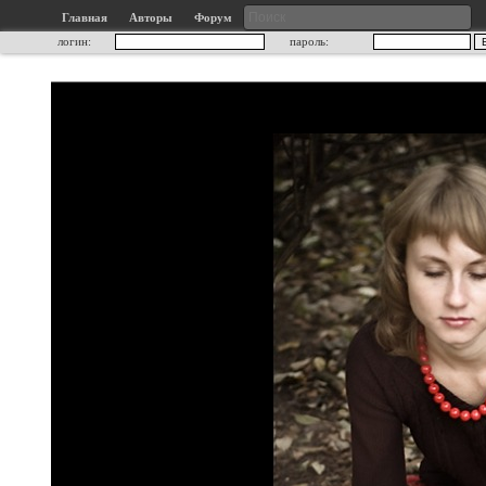
Главная
Авторы
Форум
логин:
пароль: