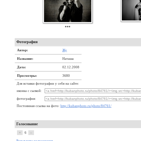
***
Фотография
Автор:
Жу
Название:
Наташа
Дата:
02.12.2008
Просмотры:
3680
Для вставки фотографии у себя на сайте:
иконка с сылкой:
фотография:
Постоянная ссылка на фото:
http://kubanphoto.ru/photo/84761/
Голосование
+
6
–
Результаты голосования