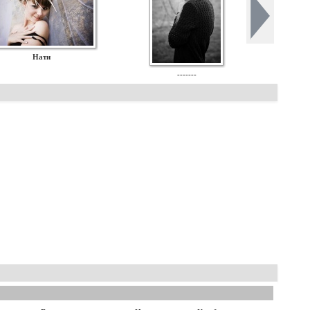
Нати
-------