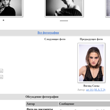
я
,,,,,,,,,,,
Все фотографии
Следующее фото
Предыдущее фото
Взгляд Силы
Автор:
art 16 (М.А.Т.Э)
Обсуждение фотографии
Автор
Сообщение
Фото на документы