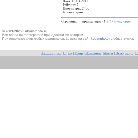
Дата: 19.03.2012
Рейтинг: 7
Просмотры: 2466
Комментарии: 0
Страницы:
←
предыдущая · 1
2
3
·
следующая
→
© 2003-2026 KubanPhoto.ru
Все прaва на фотографии принадлежат их авторам.
При использовании любых материалов, ссылка на сайт
kubanphoto.ru
обязательна.
Автопортрет
|
Город
|
Жанр
|
Животные
|
Макро
|
Натюрморт
|
П