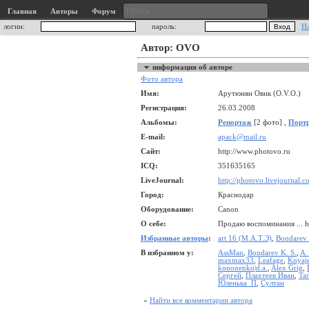
Главная
Авторы
Форум
логин:
пароль:
Н
Автор: OVO
информация об авторе
Фото автора
Имя:
Арутюнян Овик (O.V.O.)
Регистрация:
26.03.2008
Альбомы:
Репортаж
[2 фото] ,
Порт
E-mail:
apack@mail.ru
Сайт:
http://www.photovo.ru
ICQ:
351635165
LiveJournal:
http://photovo.livejournal.c
Город:
Краснодар
Оборудование:
Canon
О себе:
Продаю воспоминания ... ht
Избранные авторы
:
art 16 (М.А.Т.Э)
,
Bondarev 
В избранном у:
AssMan
,
Bondarev K. S.
,
A.
maxmax33
,
Leafage
,
Knyaj
kononenko|d.a.
,
Alex Grig
,
Сергей
,
Плахтеев Иван
,
Ta
Юленька_П
,
Султан
»
Найти все комментарии автора