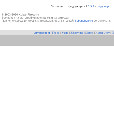
Страницы:
←
предыдущая · 1
2
3
4
·
следующая
→
© 2003-2026 KubanPhoto.ru
Все прaва на фотографии принадлежат их авторам.
При использовании любых материалов, ссылка на сайт
kubanphoto.ru
обязательна.
Автопортрет
|
Город
|
Жанр
|
Животные
|
Макро
|
Натюрморт
|
П