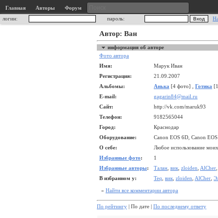
Главная
Авторы
Форум
логин:
пароль:
Н
Автор: Ван
информация об авторе
Фото автора
Имя:
Марук Иван
Регистрация:
21.09.2007
Альбомы:
Анька
[4 фото] ,
Готика
[1
E-mail:
gagarin84@mail.ru
Сайт:
http://vk.com/maruk93
Телефон:
9182565044
Город:
Краснодар
Оборудование:
Canon EOS 6D, Canon EOS 6
О себе:
Любое использование моих 
Избранные фото
:
1
Избранные авторы
:
Талан
,
вик
,
zloiden
,
AlCher
В избранном у:
Teq
,
вик
,
zloiden
,
AlCher
,
Э
»
Найти все комментарии автора
По рейтингу
| По дате |
По последнему ответу