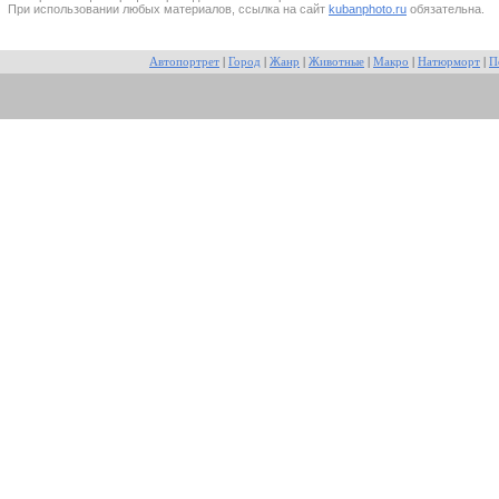
При использовании любых материалов, ссылка на сайт
kubanphoto.ru
обязательна.
Автопортрет
|
Город
|
Жанр
|
Животные
|
Макро
|
Натюрморт
|
П