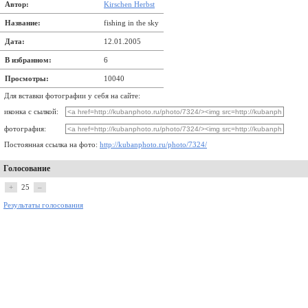
Автор:
Kirschen Herbst
Название:
fishing in the sky
Дата:
12.01.2005
В избранном:
6
Просмотры:
10040
Для вставки фотографии у себя на сайте:
иконка с сылкой:
фотография:
Постоянная ссылка на фото:
http://kubanphoto.ru/photo/7324/
Голосование
+
25
–
Результаты голосования