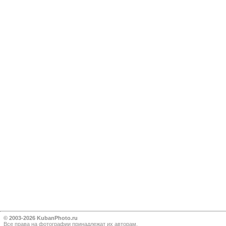
© 2003-2026 KubanPhoto.ru
Все прaва на фотографии принадлежат их авторам.