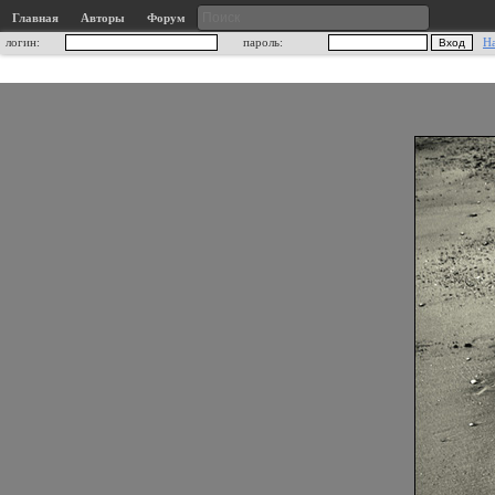
Главная
Авторы
Форум
логин:
пароль:
Н