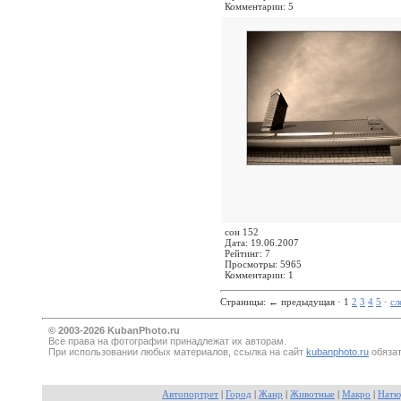
Комментарии: 5
сон 152
Дата: 19.06.2007
Рейтинг: 7
Просмотры: 5965
Комментарии: 1
Страницы:
←
предыдущая · 1
2
3
4
5
·
с
© 2003-2026 KubanPhoto.ru
Все прaва на фотографии принадлежат их авторам.
При использовании любых материалов, ссылка на сайт
kubanphoto.ru
обязат
Автопортрет
|
Город
|
Жанр
|
Животные
|
Макро
|
Натю