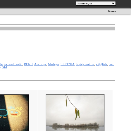
Блоки
de
,
twisted_logic
,
BENU
,
Anchoys
,
Medeya
,
ЧЕРТ?НА
,
foggy notion
,
ali@fish
,
tear
y Girl