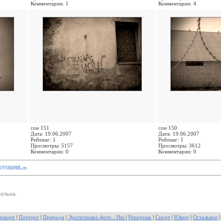
Комментарии: 1
Комментарии: 4
сон 151
сон 150
Дата: 19.06.2007
Дата: 19.06.2007
Рейтинг: 1
Рейтинг: 1
Просмотры: 5157
Просмотры: 3612
Комментарии: 0
Комментарии: 0
ледующая
→
ельна.
рморт
|
Портрет
|
Природа
|
Эротическое фото - Ню
|
Репортаж
|
Спорт
|
Юмор
|
Остальное