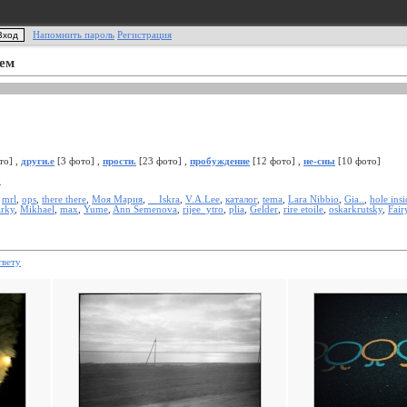
Напомнить пароль
Регистрация
шем
то] ,
други.е
[3 фото] ,
прости.
[23 фото] ,
пробуждение
[12 фото] ,
не-сны
[10 фото]
m
,
mrl
,
ops
,
there there
,
Моя Мария
,
__Iskra
,
V.A.Lee
,
каталог
,
tema
,
Lara Nibbio
,
Gia..
,
hole insi
rky
,
Mikhael
,
max
,
Yume
,
Ann Semenova
,
rijee_ytro
,
plia
,
Gelder
,
rire etoile
,
oskarkrutsky
,
Fair
твету