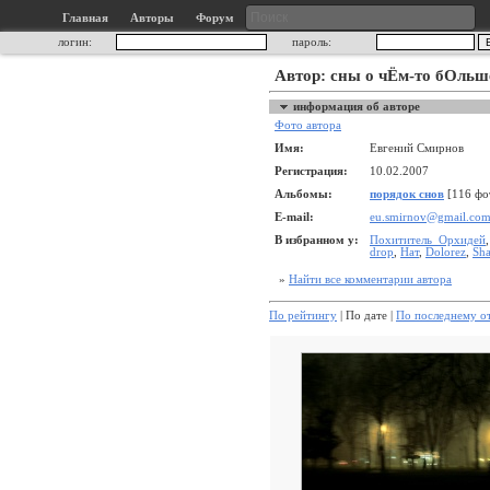
Главная
Авторы
Форум
логин:
пароль:
Автор: сны о чЁм-то бОль
информация об авторе
Фото автора
Имя:
Евгений Смирнов
Регистрация:
10.02.2007
Альбомы:
порядок снов
[116 фо
E-mail:
eu.smirnov@gmail.co
В избранном у:
Похититель_Орхидей
drop
,
Нат
,
Dolorez
,
Sha
»
Найти все комментарии автора
По рейтингу
| По дате |
По последнему о