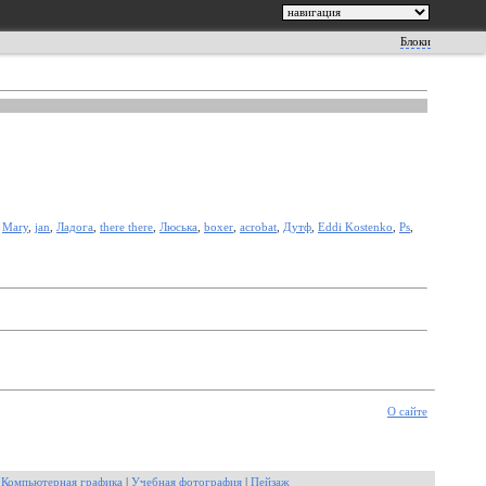
Блоки
,
Mary
,
jan
,
Ладога
,
there there
,
Люська
,
boxer
,
acrobat
,
Дутф
,
Eddi Kostenko
,
Ps
,
О сайте
|
Компьютерная графика
|
Учебная фотография
|
Пейзаж