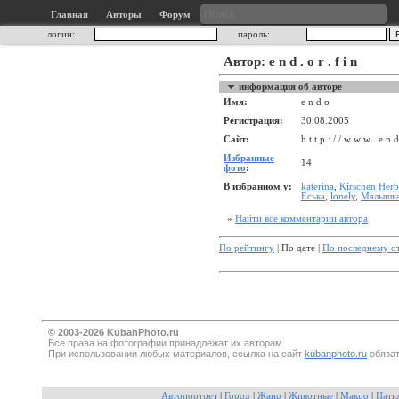
Главная
Авторы
Форум
логин:
пароль:
Автор: e n d . o r . f i n
информация об авторе
Имя:
e n d o
Регистрация:
30.08.2005
Сайт:
h t t p : / / w w w . e n d
Избранные
14
фото
:
В избранном у:
katerina
,
Kirschen Herb
Еська
,
lonely
,
Малышк
»
Найти все комментарии автора
По рейтингу
| По дате |
По последнему о
© 2003-2026 KubanPhoto.ru
Все прaва на фотографии принадлежат их авторам.
При использовании любых материалов, ссылка на сайт
kubanphoto.ru
обязат
Автопортрет
|
Город
|
Жанр
|
Животные
|
Макро
|
Натю