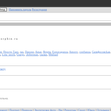
Напомнить пароль
Регистрация
 o r p h i n . r u
st
,
Просто Таис
,
tau
,
Danone
,
Amar
,
Brigita
,
Extravaganza
,
Amorrr
,
confianza
,
Склифocoвсkая
а
,
Lola_snork
,
Gsargs
,
.doberman
,
сказки
,
Mikhael
твету
ельна.
рморт
|
Портрет
|
Природа
|
Эротическое фото - Ню
|
Репортаж
|
Спорт
|
Юмор
|
Остальное