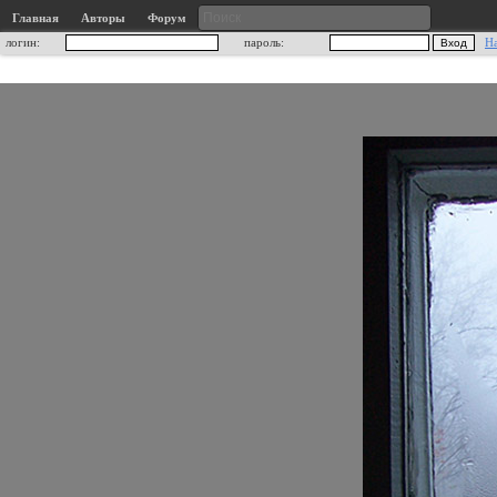
Главная
Авторы
Форум
логин:
пароль:
Н