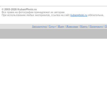
© 2003-2026 KubanPhoto.ru
Все прaва на фотографии принадлежат их авторам.
При использовании любых материалов, ссылка на сайт
kubanphoto.ru
обязательна.
Автопортрет
|
Город
|
Жанр
|
Животные
|
Макро
|
Натюрморт
|
П