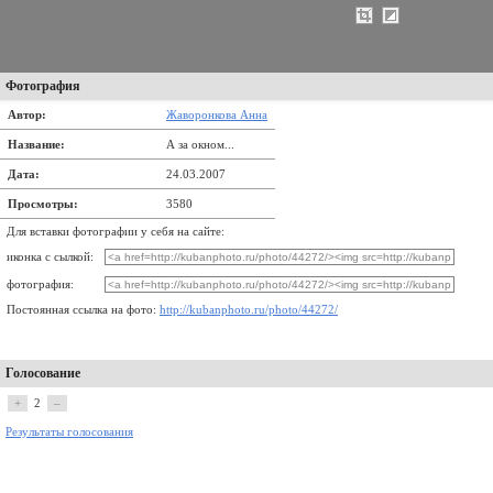
Фотография
Автор:
Жаворонкова Анна
Название:
А за окном...
Дата:
24.03.2007
Просмотры:
3580
Для вставки фотографии у себя на сайте:
иконка с сылкой:
фотография:
Постоянная ссылка на фото:
http://kubanphoto.ru/photo/44272/
Голосование
+
2
–
Результаты голосования