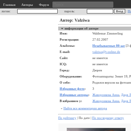
Главная
Авторы
Форум
логин:
пароль:
Н
Автор: Valziwa
информация об авторе
Имя:
Waldemar Zimmerling
Регистрация:
27.02.2007
Альбомы:
Незабываемые 80-ые
[3 
E-mail:
valziwa@t-online.de
Сайт:
не имеется
ICQ:
не имеется
Город:
Дюрен
Оборудование:
Фотоаппараты: Зенит 19, P
О себе:
Родился верхом на фотоапп
Избранные фото
:
3
Избранные авторы
:
Жаворонкова Анна
,
Дядя 
В избранном у:
Жаворонкова Анна
,
Дядя 
»
Найти все комментарии автора
По рейтингу
| По дате |
По последнему ответу