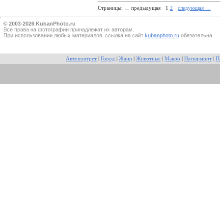
Страницы:
←
предыдущая · 1
2
·
следующая
→
© 2003-2026 KubanPhoto.ru
Все прaва на фотографии принадлежат их авторам.
При использовании любых материалов, ссылка на сайт
kubanphoto.ru
обязательна.
Автопортрет
|
Город
|
Жанр
|
Животные
|
Макро
|
Натюрморт
|
П