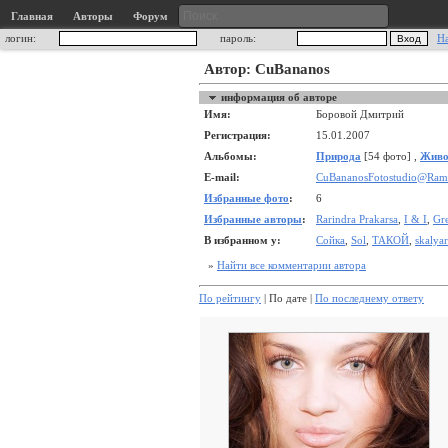
Главная
Авторы
Форум
логин:
пароль:
Н
Автор: CuBananos
информация об авторе
Имя:
Боровой Дмитрий
Регистрация:
15.01.2007
Альбомы:
Природа
[54 фото] ,
Живо
E-mail:
CuBananosFotostudio@Ramb
Избранные фото
:
6
Избранные авторы
:
Rarindra Prakarsa
,
I & I
,
Gr
В избранном у:
Сойка
,
Sol
,
ТАКОЙ
,
skalyar
»
Найти все комментарии автора
По рейтингу
| По дате |
По последнему ответу