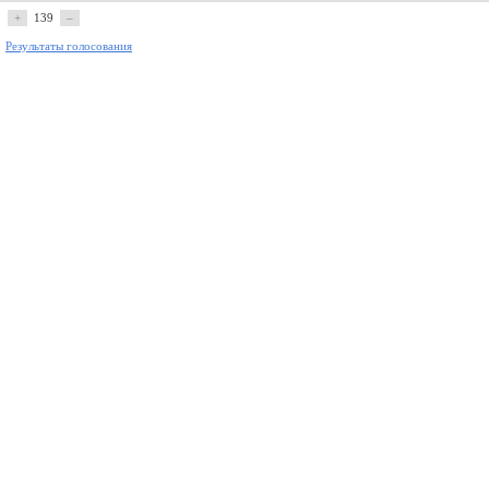
+
139
–
Результаты голосования