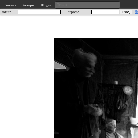
Главная
Авторы
Форум
логин:
пароль:
Н