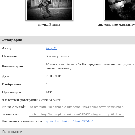
внучка Рудика
еще одна про мамалыгу
Фотография
Автор:
Anry V.
Название:
В доме у Рудика
Абхазия, село Беслахуба.На переднем плане внучка Рудика, с
Комментарий:
готовит мамалыгу.
Дата:
05.05.2009
В избранном:
8
Просмотры:
14315
Для вставки фотографии у себя на сайте:
иконка с сылкой:
фотография:
Постоянная ссылка на фото:
http://kubanphoto.ru/photo/98563/
Голосование