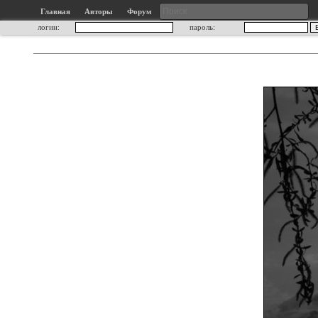
Главная
Авторы
Форум
логин:
пароль: