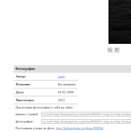
Фотография
Автор:
xaser
Название:
Без названия
Дата:
04.05.2009
Просмотры:
2622
Для вставки фотографии у себя на сайте:
иконка с сылкой:
фотография:
Постоянная ссылка на фото:
http://kubanphoto.ru/photo/98494/