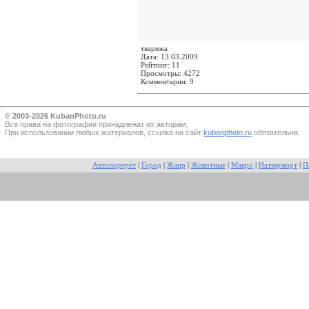
тварюка
Дата: 13.03.2009
Рейтинг: 11
Просмотры: 4272
Комментарии: 9
© 2003-2026 KubanPhoto.ru
Все прaва на фотографии принадлежат их авторам.
При использовании любых материалов, ссылка на сайт
kubanphoto.ru
обязательна.
Автопортрет
|
Город
|
Жанр
|
Животные
|
Макро
|
Натюрморт
|
П