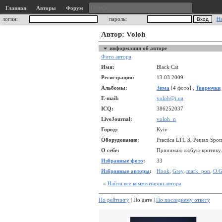
Главная
Авторы
Форум
логин:
пароль:
Н
Автор: Voloh
информация об авторе
Фото автора
Имя:
Black Cat
Регистрация:
13.03.2009
Альбомы:
Зима
[4 фото] ,
Тварючки
E-mail:
voloh@i.ua
ICQ:
386252037
LiveJournal:
voloh_n
Город:
Кyiv
Оборудование:
Practica LTL 3, Pentax Spo
О себе:
Принимаю любую критику. “
Избранные фото
:
33
Избранные авторы
:
Hook
,
Grey
,
mark_pon
,
O.G
»
Найти все комментарии автора
По рейтингу
| По дате |
По последнему ответу