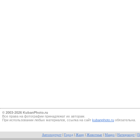
© 2003-2026 KubanPhoto.ru
Все прaва на фотографии принадлежат их авторам.
При использовании любых материалов, ссылка на сайт
kubanphoto.ru
обязательна.
Автопортрет
|
Город
|
Жанр
|
Животные
|
Макро
|
Натюрморт
|
П