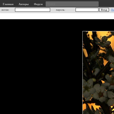
Главная
Авторы
Форум
логин:
пароль:
Н