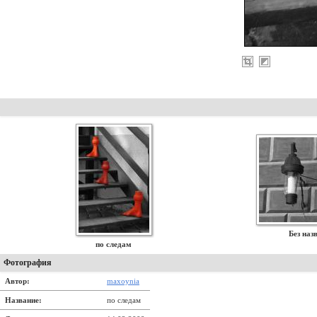
Без наз
по следам
Фотография
Автор:
maxoynia
Название:
по следам