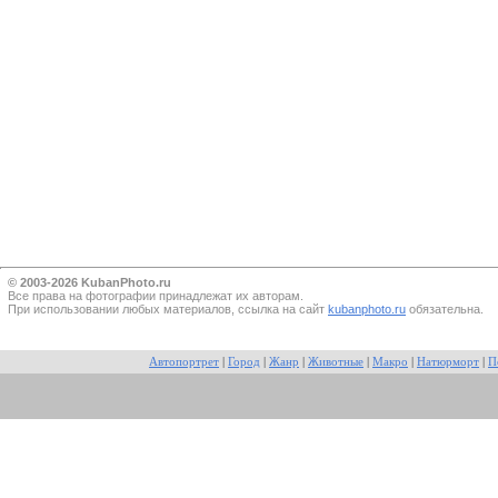
© 2003-2026 KubanPhoto.ru
Все прaва на фотографии принадлежат их авторам.
При использовании любых материалов, ссылка на сайт
kubanphoto.ru
обязательна.
Автопортрет
|
Город
|
Жанр
|
Животные
|
Макро
|
Натюрморт
|
П