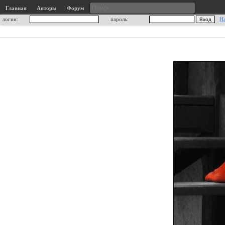
Главная
Авторы
Форум
логин:
пароль:
Н