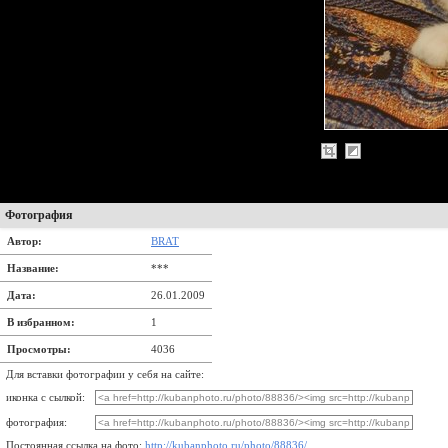
Фотография
Автор:
BRAT
Название:
***
Дата:
26.01.2009
В избранном:
1
Просмотры:
4036
Для вставки фотографии у себя на сайте:
иконка с сылкой:
фотография:
Постоянная ссылка на фото:
http://kubanphoto.ru/photo/88836/