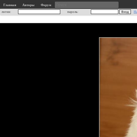
Главная
Авторы
Форум
логин:
пароль:
Н