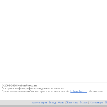
© 2003-2026 KubanPhoto.ru
Все прaва на фотографии принадлежат их авторам.
При использовании любых материалов, ссылка на сайт
kubanphoto.ru
обязательна.
Автопортрет
|
Город
|
Жанр
|
Животные
|
Макро
|
Натюрморт
|
П