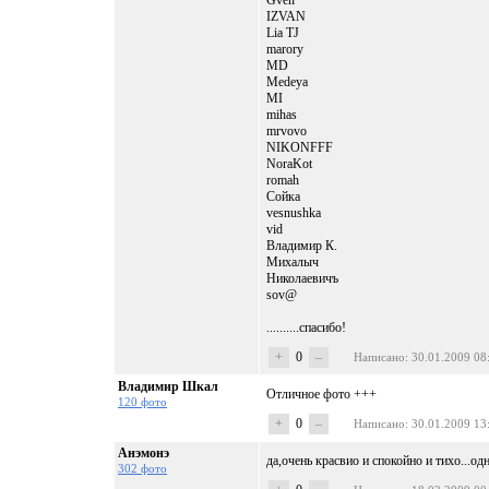
Gven
IZVAN
Lia TJ
marory
MD
Medeya
MI
mihas
mrvovo
NIKONFFF
NoraKot
romah
Сойка
vesnushka
vid
Владимир К.
Михалыч
Николаевичъ
sov@
..........спасибо!
+
0
–
Написано
: 30.01.2009 08
Владимир Шкал
Отличное фото +++
120 фото
+
0
–
Написано
: 30.01.2009 13
Анэмонэ
да,очень красвио и спокойно и тихо...о
302 фото