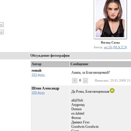
Взгляд Силы
Автор:
art 16 (М.А.Т.Э)
Обсуждение фотографии
Автор
Сообщение
romah
Анапа, за Благовещенкой?
103 фото
+
0
–
Написано
: 29.01.2009 21
Штин Александр
Да Рома, Благовещенская
109 фото
ali@fish
Андроид
Demon
ex-lubitel
Фотон
Даниил Гезо
Goodwin Goodwin