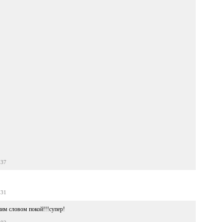
:37
:31
дним словом покой!!!супер!