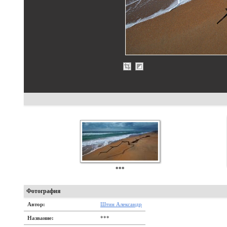
***
Фотография
Автор:
Штин Александр
Название:
***