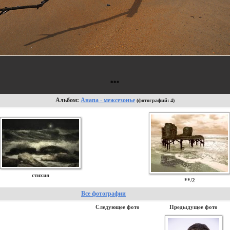
***
Альбом:
Анапа - межсезонье
(фотографий: 4)
стихия
**/2
Все фотографии
Следующее фото
Предыдущее фото