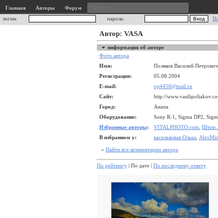
Главная
Авторы
Форум
логин:
пароль:
Н
Автор: VASA
информация об авторе
Фото автора
Имя:
Поляков Василий Петрович
Регистрация:
05.08.2004
E-mail:
vp4450@mail.ru
Сайт:
http://www.vasilipoliakov.c
Город:
Анапа
Оборудование:
Sony R-1, Sigma DP2, Sig
Избранные авторы
:
VITALPHOTO.com
,
Штин 
В избранном у:
васильковая Олька
,
AlexMir
»
Найти все комментарии автора
По рейтингу
| По дате |
По последнему ответу