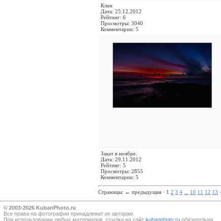
Клин
Дата: 25.12.2012
Рейтинг: 6
Просмотры: 3040
Комментарии: 5
Закат в ноябре.
Дата: 29.11.2012
Рейтинг: 5
Просмотры: 2855
Комментарии: 5
Страницы:
←
предыдущая · 1
2
3
4
...
10
11
12
13
© 2003-2026 KubanPhoto.ru
Все прaва на фотографии принадлежат их авторам.
При использовании любых материалов, ссылка на сайт
kubanphoto.ru
обязательна.