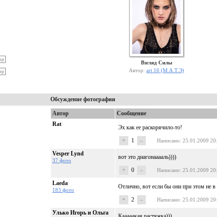
Взгляд Силы
Автор:
art 16 (М.А.Т.Э)
Обсуждение фотографии
Автор
Сообщение
Rat
Эх как ее раскорячило-то!
+
1
–
Написано
: 25.01.2009 20
Vesper Lynd
вот это диагонааааль))))
37 фото
+
0
–
Написано
: 25.01.2009 20
Laeda
Отлично, вот если бы они при этом не в н
183 фото
+
2
–
Написано
: 25.01.2009 20
Улько Игорь и Ольга
Кааааакая растяжка)))