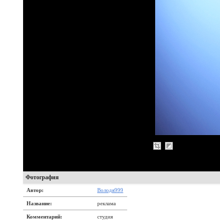
Фотография
Автор:
Володя999
Название:
реклама
Комментарий:
студия