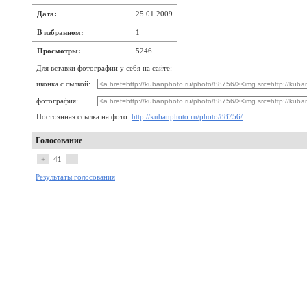
Дата:
25.01.2009
В избранном:
1
Просмотры:
5246
Для вставки фотографии у себя на сайте:
иконка с сылкой:
фотография:
Постоянная ссылка на фото:
http://kubanphoto.ru/photo/88756/
Голосование
+
41
–
Результаты голосования