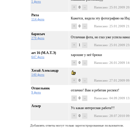
1 фото
+
0
–
Написано
: 25.01.2009 20
Рита
Кажется, видела эту фотографию на Ин
114 фото
+
0
–
Написано
: 25.01.2009 21
барисыч
Отличная фота, но глаз уже успела нам
270 фото
+
1
–
Написано
: 25.01.2009 23
art 16 (М.А.Т.Э)
харошие у неё брюки
647 фото
+
0
–
Написано
: 26.01.2009 14
Хегай Александр
140 фото
+
0
–
Написано
: 27.01.2009 09
Отшельник
отлично! Вам и ребятам респект!
9 фото
+
0
–
Написано
: 04.09.2009 13
Аскер
Ух какая интересная работа!!!
+
0
–
Написано
: 28.07.2010 09
Добавлять ответы могут только зарегистрированные пользователи.