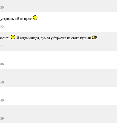
:30
дустриальной на щите
:22
азолить
Я когда увидел, думал у буржуев на стоке купили.
:17
:06
:58
:40
:59