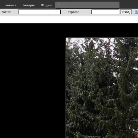
Главная
Авторы
Форум
логин:
пароль:
Н