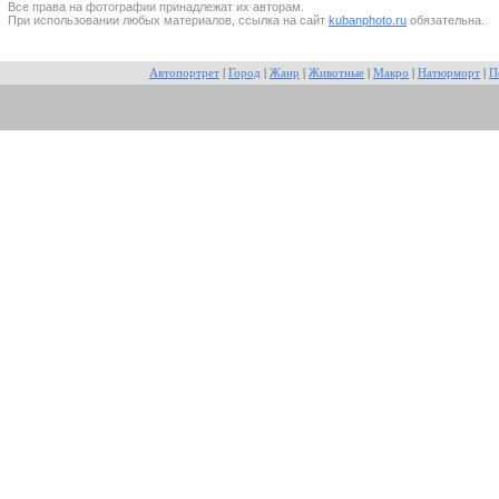
Все прaва на фотографии принадлежат их авторам.
При использовании любых материалов, ссылка на сайт
kubanphoto.ru
обязательна.
Автопортрет
|
Город
|
Жанр
|
Животные
|
Макро
|
Натюрморт
|
П