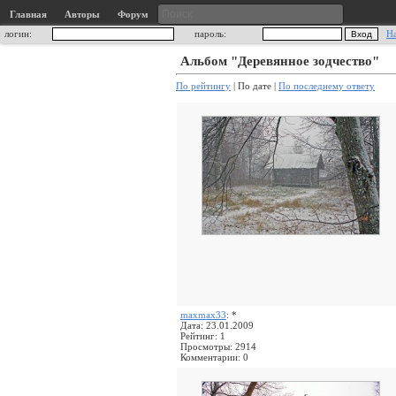
Главная
Авторы
Форум
логин:
пароль:
Н
Альбом "Деревянное зодчество"
По рейтингу
| По дате |
По последнему ответу
maxmax33
: *
Дата: 23.01.2009
Рейтинг: 1
Просмотры: 2914
Комментарии: 0