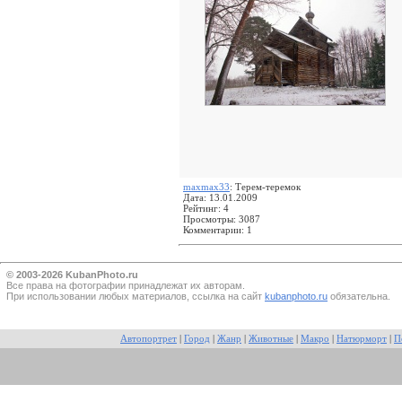
maxmax33
: Терем-теремок
Дата: 13.01.2009
Рейтинг: 4
Просмотры: 3087
Комментарии: 1
© 2003-2026 KubanPhoto.ru
Все прaва на фотографии принадлежат их авторам.
При использовании любых материалов, ссылка на сайт
kubanphoto.ru
обязательна.
Автопортрет
|
Город
|
Жанр
|
Животные
|
Макро
|
Натюрморт
|
П