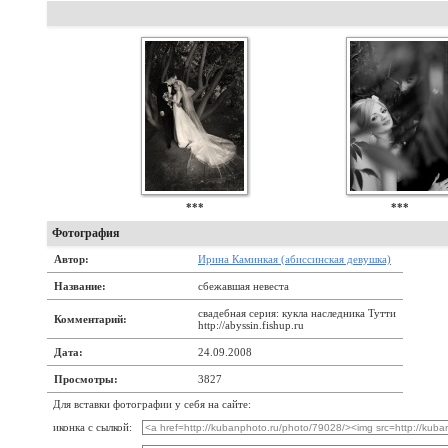
***
***
Фотография
Автор:
Ирина Каминкая (абиссинская девушка)
Название:
сбежавшая невеста
свадебная серия: кукла наследника Тутти
Комментарий:
http://abyssin.fishup.ru
Дата:
24.09.2008
Просмотры:
3827
Для вставки фотографии у себя на сайте:
иконка с сылкой: