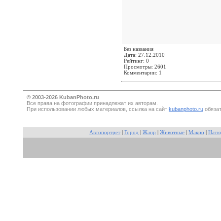
Без названия
Дата: 27.12.2010
Рейтинг: 0
Просмотры: 2601
Комментарии: 1
© 2003-2026 KubanPhoto.ru
Все прaва на фотографии принадлежат их авторам.
При использовании любых материалов, ссылка на сайт
kubanphoto.ru
обязат
Автопортрет
|
Город
|
Жанр
|
Животные
|
Макро
|
Натю