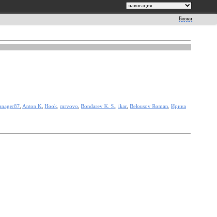
Блоки
anager87
,
Anton K
,
Hook
,
mrvovo
,
Bondarev K. S.
,
ikar
,
Belousov Roman
,
Ирина