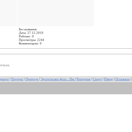
Без названия
Дата: 27.12.2010
Рейтинг: 0
Просмотры: 2244
Комментарии: 0
ельна.
рморт
|
Портрет
|
Природа
|
Эротическое фото - Ню
|
Репортаж
|
Спорт
|
Юмор
|
Остальное