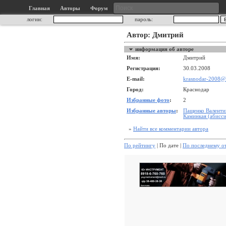
Главная
Авторы
Форум
логин:
пароль:
Автор: Дмитрий
информация об авторе
Имя:
Дмитрий
Регистрация:
30.03.2008
E-mail:
krasnodar-2008@li
Город:
Краснодар
Избранные фото
:
2
Избранные авторы
:
Пащенко Валенти
Каминкая (абисси
»
Найти все комментарии автора
По рейтингу
| По дате |
По последнему о