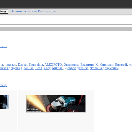
Напомнить пароль
Регистрация
st.ru
на
,
нокдаун
,
Daocat
,
Ilonochka
,
ALEXFOTO
,
Оксановна
,
Владимир К.
,
Синицкий Виталий
,
m
нская девушка)
,
danilka
,
I & I
,
Grey
,
Mikhael
,
Добрая Девочка
,
Фото на документы
твету