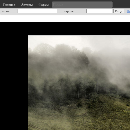
Главная
Авторы
Форум
логин:
пароль:
Н