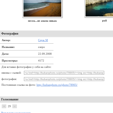
рай
песок...не анапа никак
Фотография
Автор:
Серж М
Название:
озеро
Дата:
22.09.2008
Просмотры:
4172
Для вставки фотографии у себя на сайте:
иконка с сылкой:
фотография:
Постоянная ссылка на фото:
http://kubanphoto.ru/photo/78905/
Голосование
+
29
–
Результаты голосования