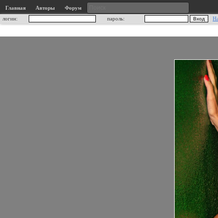
Главная
Авторы
Форум
логин:
пароль:
Н