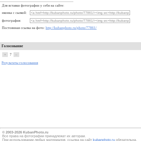
Для вставки фотографии у себя на сайте:
иконка с сылкой:
фотография:
Постоянная ссылка на фото:
http://kubanphoto.ru/photo/77861/
Голосование
+
7
–
Результаты голосования
© 2003-2026 KubanPhoto.ru
Все прaва на фотографии принадлежат их авторам.
При использовании любых материалов, ссылка на сайт
kubanphoto.ru
обязательна.