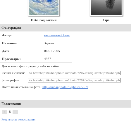
Небо под ногами
Утро
Фотография
Автор:
васильковая Олька
Название:
Зарево
Дата:
04.01.2005
Просмотры:
4957
Для вставки фотографии у себя на сайте:
иконка с сылкой:
фотография:
Постоянная ссылка на фото:
http://kubanphoto.ru/photo/7207/
Голосование
+
8
–
Результаты голосования