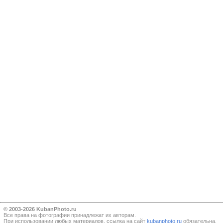
© 2003-2026 KubanPhoto.ru
Все прaва на фотографии принадлежат их авторам.
При использовании любых материалов, ссылка на сайт
kubanphoto.ru
обязательна.