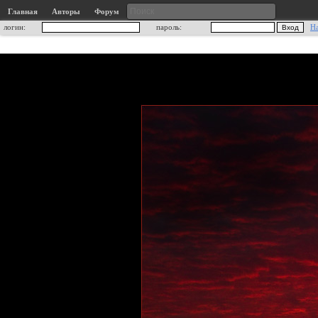
Главная
Авторы
Форум
логин:
пароль:
Н