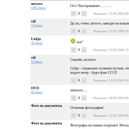
mrvovo
Ого! Настораживает...............
1091 фото
+
0
–
Написано
: 12.05.2008 00
vid
Да уж, точно, mrvovo, наводит на всяки
74 фото
+
0
–
Написано
: 12.05.2008 10
Lichju
usa?
35 фото
+
0
–
Написано
: 12.05.2008 12
vid
Спасибо, коллеги.
74 фото
Lichju - специально оставили пустым, ч
подует ветер - будет флаг CCCР.
+
0
–
Написано
: 13.05.2008 10
OVO
началось......
92 фото
+
0
–
Написано
: 28.05.2008 00
Фото на документы
Отличная фотография!
+
0
–
Написано
: 31.05.2008 05
Фото на документы
Фотографы-пустышки отдыхают. Молод