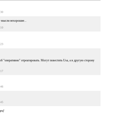
:30
е мысли нехорошие...
:10
:23
тоб "оперативно" отреагировать. Могут повестить Usa, а в другую сторону
:17
:46
:45
ец!