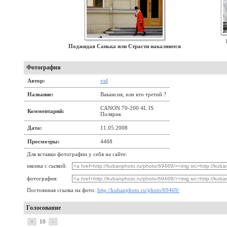
Поджидая Санька или Страсти накаляются
Фотография
Автор:
vid
Название:
Вакансия, или кто третий ?
CANON 70-200 4L IS
Комментарий:
Полярик
Дата:
11.05.2008
Просмотры:
4468
Для вставки фотографии у себя на сайте:
иконка с сылкой:
фотография:
Постоянная ссылка на фото:
http://kubanphoto.ru/photo/69469/
Голосование
+
10
–