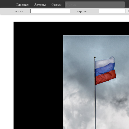
Главная
Авторы
Форум
логин:
пароль: