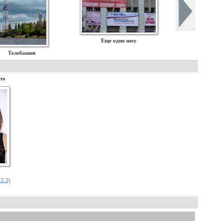
Еще одно шоу
Телебашня
то
.Т.Э)