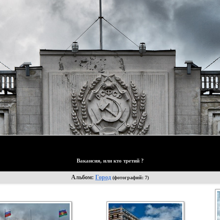
Вакансия, или кто третий ?
Альбом:
Город
(фотографий: 7)