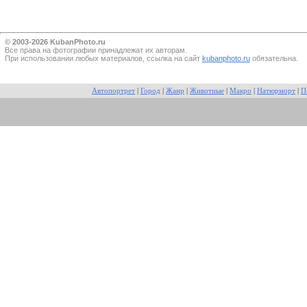
© 2003-2026 KubanPhoto.ru
Все прaва на фотографии принадлежат их авторам.
При использовании любых материалов, ссылка на сайт
kubanphoto.ru
обязательна.
Автопортрет
|
Город
|
Жанр
|
Животные
|
Макро
|
Натюрморт
|
П