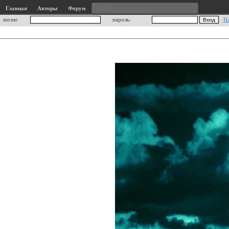
Главная
Авторы
Форум
логин:
пароль:
Н