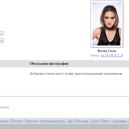
Взгляд Силы
Автор:
art 16 (М.А.Т.Э)
Обсуждение фотографии
Добавлять ответы могут только зарегистрированные пользователи.
ельна.
рморт
|
Портрет
|
Природа
|
Эротическое фото - Ню
|
Репортаж
|
Спорт
|
Юмор
|
Остальное