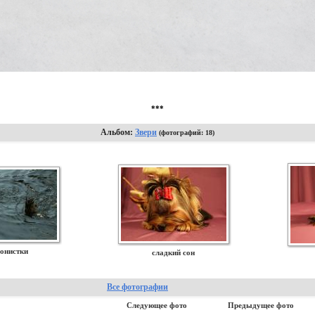
***
Альбом:
Звери
(фотографий: 18)
онистки
сладкий сон
Все фотографии
Следующее фото
Предыдущее фото