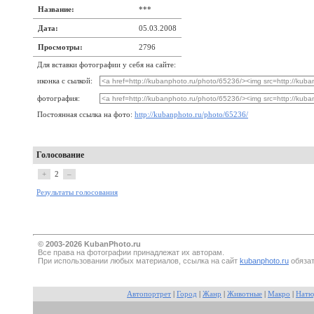
Название:
***
Дата:
05.03.2008
Просмотры:
2796
Для вставки фотографии у себя на сайте:
иконка с сылкой:
фотография:
Постоянная ссылка на фото:
http://kubanphoto.ru/photo/65236/
Голосование
+
2
–
Результаты голосования
© 2003-2026 KubanPhoto.ru
Все прaва на фотографии принадлежат их авторам.
При использовании любых материалов, ссылка на сайт
kubanphoto.ru
обязат
Автопортрет
|
Город
|
Жанр
|
Животные
|
Макро
|
Натю