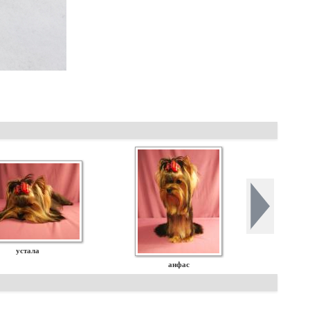
устала
анфас