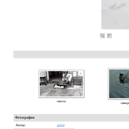
сиеста
синхр
Фотография
Автор:
anfed