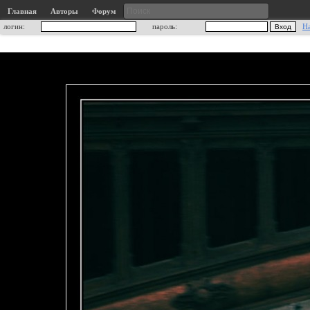
Главная
Авторы
Форум
логин:
пароль:
Н