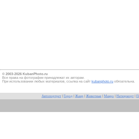
© 2003-2026 KubanPhoto.ru
Все прaва на фотографии принадлежат их авторам.
При использовании любых материалов, ссылка на сайт
kubanphoto.ru
обязательна.
Автопортрет
|
Город
|
Жанр
|
Животные
|
Макро
|
Натюрморт
|
П