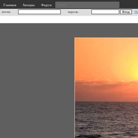
Главная
Авторы
Форум
логин:
пароль:
Н