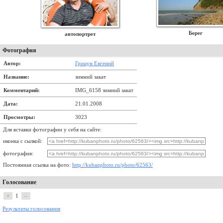
Берег
автопортрет
Фотография
Автор:
Грицун Евгений
Название:
зимний закат
Комментарий:
IMG_6158 зимний закат
Дата:
21.01.2008
Просмотры:
3023
Для вставки фотографии у себя на сайте:
иконка с сылкой:
фотография:
Постоянная ссылка на фото:
http://kubanphoto.ru/photo/62563/
Голосование
+
1
–
Результаты голосования