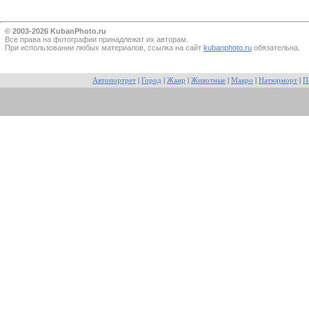
© 2003-2026 KubanPhoto.ru
Все прaва на фотографии принадлежат их авторам.
При использовании любых материалов, ссылка на сайт
kubanphoto.ru
обязательна.
Автопортрет
|
Город
|
Жанр
|
Животные
|
Макро
|
Натюрморт
|
П