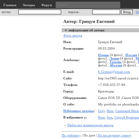
Главная
Авторы
Форум
логин:
пароль:
Н
Автор: Грицун Евгений
информация об авторе
Фото автора
Имя:
Грицун Евгений
Регистрация:
09.03.2004
Париж
[4 фото] ,
Италия
[
фото] ,
Ленин
[4 фото] ,
М
Альбомы:
фото] ,
Тамань
[4 фото] ,
фото] ,
Абхазия
[6 фото] ,
E-mail:
E.Gritsun@gmail.com
Сайт:
http://ee1965.narod.ru/price
Телефон:
+7-918-435-37-84
Город:
Краснодар
Оборудование:
Canon EOS 5D ,Canon EOS 2
О себе:
My portfolio on photobanks
Избранные авторы
:
Grey
,
Rom
,
Синицкий Вита
В избранном у:
Rom
,
Iren
,
Сергей Кравчен
»
Найти все комментарии автора
По рейтингу
| По дате |
По последнему ответу