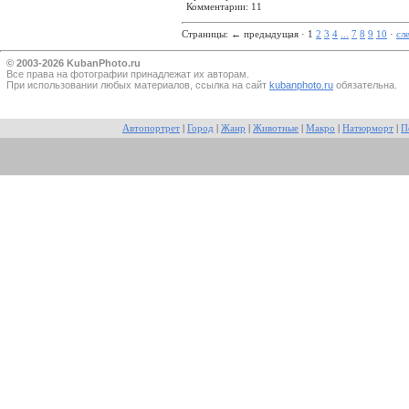
Комментарии: 11
Страницы:
←
предыдущая · 1
2
3
4
...
7
8
9
10
·
сл
© 2003-2026 KubanPhoto.ru
Все прaва на фотографии принадлежат их авторам.
При использовании любых материалов, ссылка на сайт
kubanphoto.ru
обязательна.
Автопортрет
|
Город
|
Жанр
|
Животные
|
Макро
|
Натюрморт
|
П