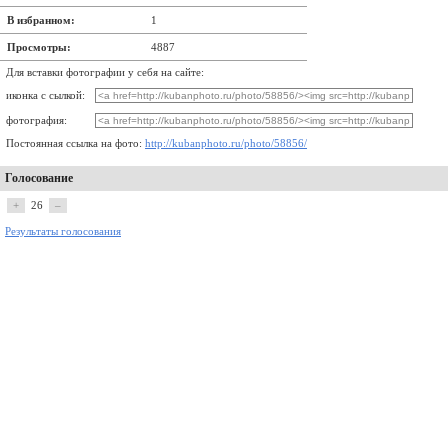
В избранном:
1
Просмотры:
4887
Для вставки фотографии у себя на сайте:
иконка с сылкой:
фотография:
Постоянная ссылка на фото:
http://kubanphoto.ru/photo/58856/
Голосование
+
26
–
Результаты голосования