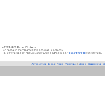
© 2003-2026 KubanPhoto.ru
Все прaва на фотографии принадлежат их авторам.
При использовании любых материалов, ссылка на сайт
kubanphoto.ru
обязательна.
Автопортрет
|
Город
|
Жанр
|
Животные
|
Макро
|
Натюрморт
|
П