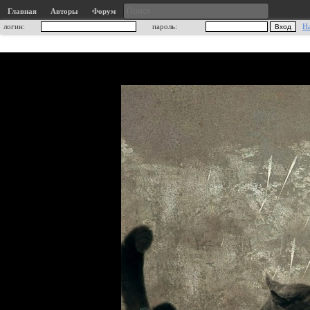
Главная
Авторы
Форум
логин:
пароль:
Н