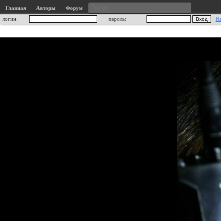
Главная
Авторы
Форум
логин:
пароль:
Н