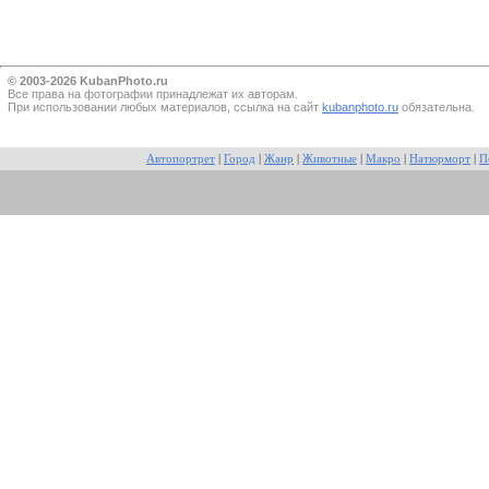
© 2003-2026 KubanPhoto.ru
Все прaва на фотографии принадлежат их авторам.
При использовании любых материалов, ссылка на сайт
kubanphoto.ru
обязательна.
Автопортрет
|
Город
|
Жанр
|
Животные
|
Макро
|
Натюрморт
|
П