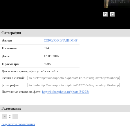
Фотография
Автор:
СОКОЛОВ ВЛАДИМИР
Название:
524
Дата:
13.09.2007
Просмотры:
3905
Для вставки фотографии у себя на сайте:
иконка с сылкой:
фотография:
Постоянная ссылка на фото:
http://kubanphoto.ru/photo/54275/
Голосование
+
2
–
Результаты голосования