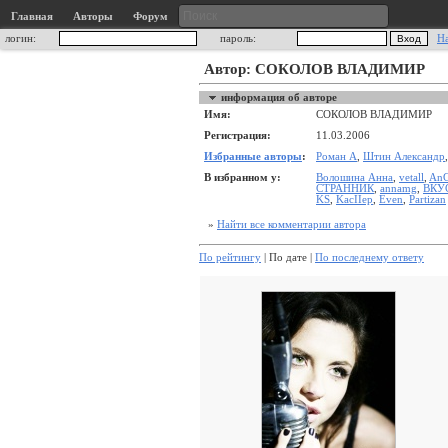
Главная
Авторы
Форум
логин:
пароль:
Н
Автор: СОКОЛОВ ВЛАДИМИР
информация об авторе
Имя:
СОКОЛОВ ВЛАДИМИР
Регистрация:
11.03.2006
Избранные авторы
:
Роман А
,
Штин Александр
В избранном у:
Волошина Анна
,
vetall
,
AnG
СТРАННИК
,
annamg
,
ВКУ
KS
,
KacIIep
,
Even
,
Partizan
»
Найти все комментарии автора
По рейтингу
| По дате |
По последнему ответу