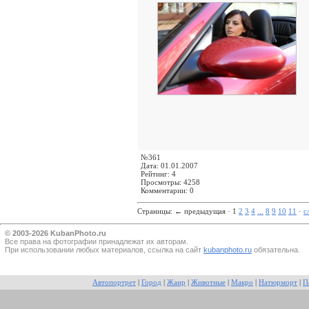
№361
Дата: 01.01.2007
Рейтинг: 4
Просмотры: 4258
Комментарии: 0
Страницы:
←
предыдущая · 1
2
3
4
...
8
9
10
11
·
с
© 2003-2026 KubanPhoto.ru
Все прaва на фотографии принадлежат их авторам.
При использовании любых материалов, ссылка на сайт
kubanphoto.ru
обязательна.
Автопортрет
|
Город
|
Жанр
|
Животные
|
Макро
|
Натюрморт
|
П