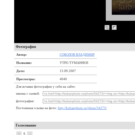
Фотография
Автор:
СОКОЛОВ ВЛАДИМИР
Название:
УТРО ТУМАННОЕ
Дата:
13.09.2007
Просмотры:
4040
Для вставки фотографии у себя на сайте:
иконка с сылкой:
фотография:
Постоянная ссылка на фото:
http://kubanphoto.ru/photo/54273/
Голосование
+
6
–