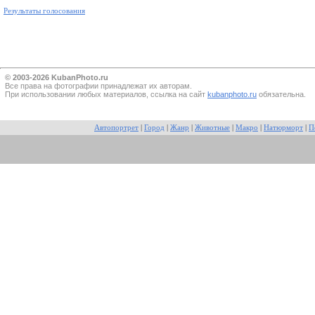
Результаты голосования
© 2003-2026 KubanPhoto.ru
Все прaва на фотографии принадлежат их авторам.
При использовании любых материалов, ссылка на сайт
kubanphoto.ru
обязательна.
Автопортрет
|
Город
|
Жанр
|
Животные
|
Макро
|
Натюрморт
|
П