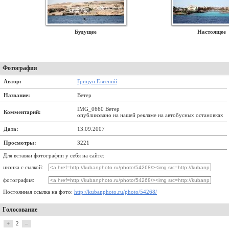
Будущее
Настоящее
Фотография
Автор:
Грицун Евгений
Название:
Ветер
IMG_0660 Ветер
Комментарий:
опубликовано на нашей рекламе на автобусных остановках
Дата:
13.09.2007
Просмотры:
3221
Для вставки фотографии у себя на сайте:
иконка с сылкой:
фотография:
Постоянная ссылка на фото:
http://kubanphoto.ru/photo/54268/
Голосование
+
2
–