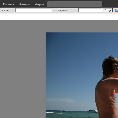
Главная
Авторы
Форум
логин:
пароль:
Н