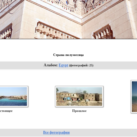
Страна полумесяца
Альбом:
Egypt
(фотографий: 25)
стоящее
Прошлое
Все фотографии