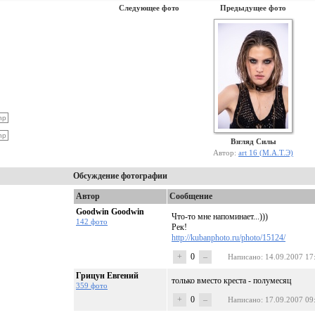
Следующее фото
Предыдущее фото
Взгляд Силы
Автор:
art 16 (М.А.Т.Э)
Обсуждение фотографии
Автор
Сообщение
Goodwin Goodwin
Что-то мне напоминает...)))
142 фото
Рек!
http://kubanphoto.ru/photo/15124/
+
0
–
Написано
: 14.09.2007 17
Грицун Евгений
только вместо креста - полумесяц
359 фото
+
0
–
Написано
: 17.09.2007 09