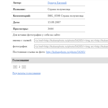
Автор:
Грицун Евгений
Название:
Страна полумесяца
Комментарий:
IMG_0598 Страна полумесяца
Дата:
13.09.2007
Просмотры:
3444
Для вставки фотографии у себя на сайте:
иконка с сылкой:
фотография:
Постоянная ссылка на фото:
http://kubanphoto.ru/photo/54265/
Голосование
+
2
–
Результаты голосования