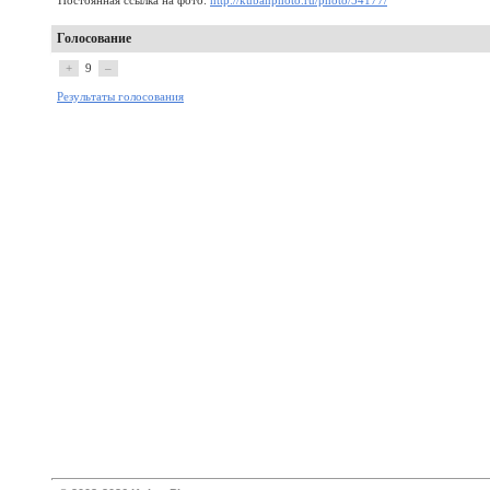
Постоянная ссылка на фото:
http://kubanphoto.ru/photo/54177/
Голосование
+
9
–
Результаты голосования