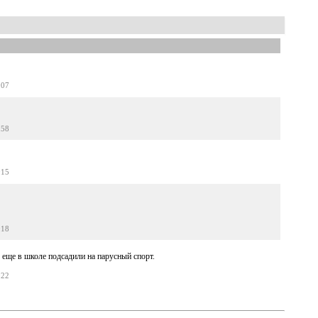
:07
:58
:15
:18
 еще в школе подсадили на парусный спорт.
:22