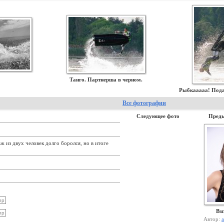
Танго. Партнерша в черном.
Рыбкааааа! Пода
Все фотографии
Следующее фото
Пред
ж из двух человек долго боролся, но в итоге
Вз
Автор:
a