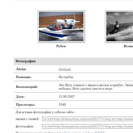
Рубеж
Волна
Фотография
Автор:
барисыч
Название:
На гребне
Лоо.Яхту сорвало с якоря и месило в прибое. Экипа
Комментарий:
победил. Яхту удалось увести в море.
Дата:
12.09.2007
Просмотры:
3540
Для вставки фотографии у себя на сайте:
иконка с сылкой:
фотография: