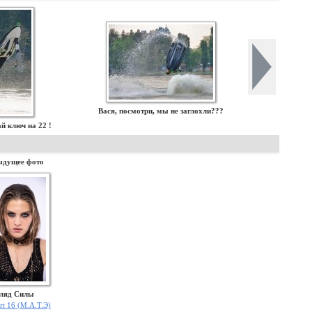
Вася, посмотри, мы не заглохли???
й ключ на 22 !
ыдущее фото
гляд Силы
rt 16 (М.А.Т.Э)