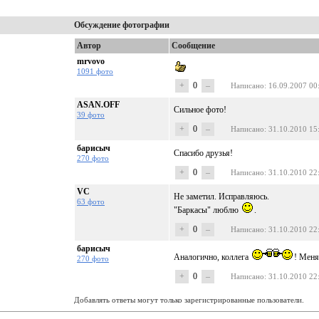
Обсуждение фотографии
Автор
Сообщение
mrvovo
1091 фото
+
0
–
Написано
: 16.09.2007 00
ASAN.OFF
Сильное фото!
39 фото
+
0
–
Написано
: 31.10.2010 15
барисыч
Спасибо друзья!
270 фото
+
0
–
Написано
: 31.10.2010 22
VC
Не заметил. Исправляюсь.
63 фото
"Баркасы" люблю
.
+
0
–
Написано
: 31.10.2010 22
барисыч
Аналогично, коллега
! Меня
270 фото
+
0
–
Написано
: 31.10.2010 22
Добавлять ответы могут только зарегистрированные пользователи.