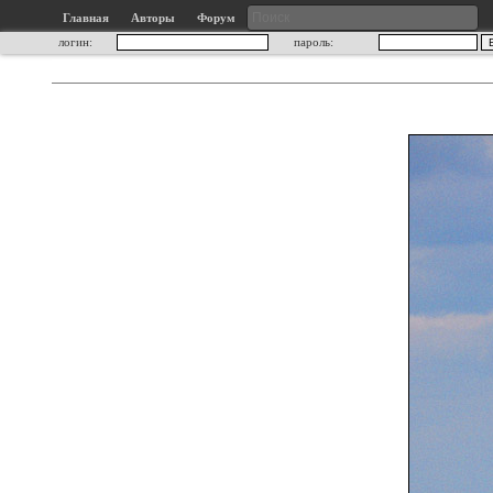
Главная
Авторы
Форум
логин:
пароль: