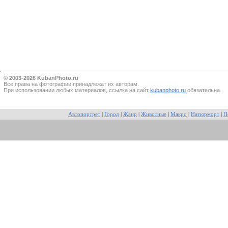
© 2003-2026 KubanPhoto.ru
Все прaва на фотографии принадлежат их авторам.
При использовании любых материалов, ссылка на сайт
kubanphoto.ru
обязательна.
Автопортрет
|
Город
|
Жанр
|
Животные
|
Макро
|
Натюрморт
|
П