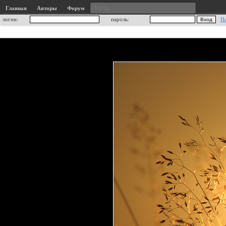
Главная
Авторы
Форум
логин:
пароль:
Н