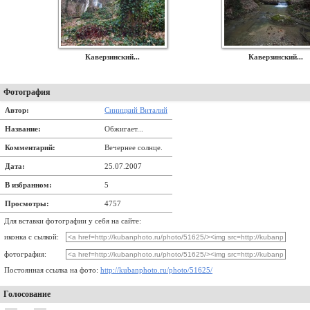
Каверзинский...
Каверзинский...
Фотография
Автор:
Синицкий Виталий
Название:
Обжигает...
Комментарий:
Вечернее солнце.
Дата:
25.07.2007
В избранном:
5
Просмотры:
4757
Для вставки фотографии у себя на сайте:
иконка с сылкой:
фотография:
Постоянная ссылка на фото:
http://kubanphoto.ru/photo/51625/
Голосование