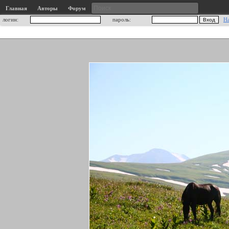
Главная
Авторы
Форум
логин:
пароль:
Н