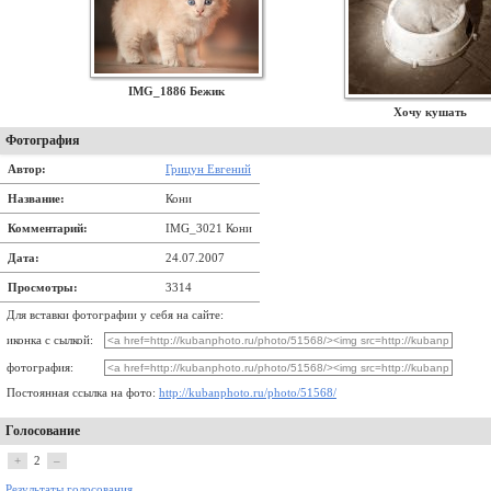
IMG_1886 Бежик
Хочу кушать
Фотография
Автор:
Грицун Евгений
Название:
Кони
Комментарий:
IMG_3021 Кони
Дата:
24.07.2007
Просмотры:
3314
Для вставки фотографии у себя на сайте:
иконка с сылкой:
фотография:
Постоянная ссылка на фото:
http://kubanphoto.ru/photo/51568/
Голосование
+
2
–
Результаты голосования