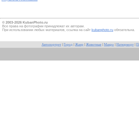
© 2003-2026 KubanPhoto.ru
Все прaва на фотографии принадлежат их авторам.
При использовании любых материалов, ссылка на сайт
kubanphoto.ru
обязательна.
Автопортрет
|
Город
|
Жанр
|
Животные
|
Макро
|
Натюрморт
|
П