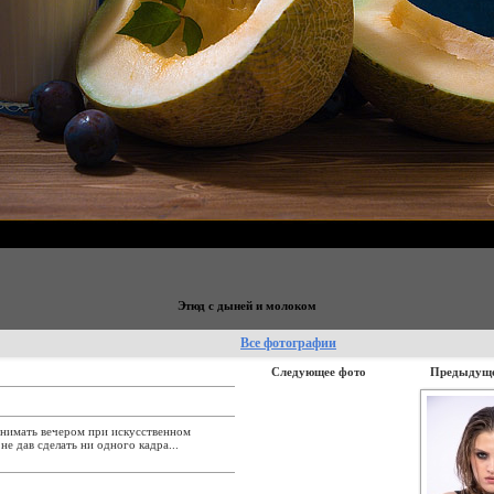
Этюд с дыней и молоком
Все фотографии
Следующее фото
Предыдуще
снимать вечером при искусственном
е дав сделать ни одного кадра...