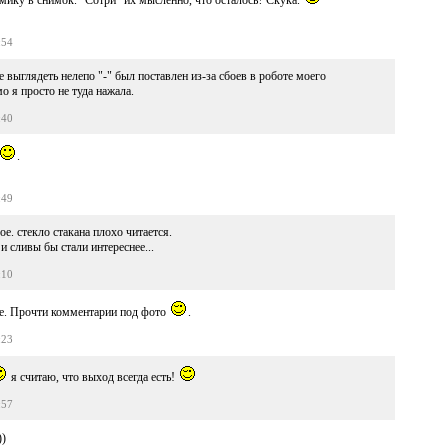
амику в снимок. "Сотри" их мысленно, что осталось? Скука.
:54
выглядеть нелепо "-" был поставлен из-за сбоев в роботе моего
 я просто не туда нажала.
:40
.
:49
рое. стекло стакана плохо читается.
 и сливы бы стали интереснее...
:10
ше. Прочти комментарии под фото
.
:23
я считаю, что выход всегда есть!
:57
))