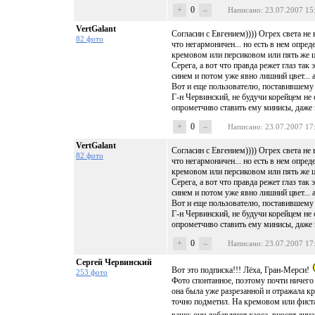
+
0
–
Написано
: 23.07.2007 15
VertGalant
Согласин с Евгением)))) Огрех света не
82 фото
что негармоничен... но есть в нем опр
кремовом или персиковом или пять же цв
Серега, а вот что правда режет глаз так 
синем и потом уже явно лишний цвет... 
Вот и еще пользователю, поставившему 
Г-н Червинский, не будучи корейцем не
опрометчиво ставить ему минисы, даже 
+
0
–
Написано
: 23.07.2007 17
VertGalant
Согласин с Евгением)))) Огрех света не
82 фото
что негармоничен... но есть в нем опр
кремовом или персиковом или пять же цв
Серега, а вот что правда режет глаз так 
синем и потом уже явно лишний цвет... 
Вот и еще пользователю, поставившему 
Г-н Червинский, не будучи корейцем не
опрометчиво ставить ему минисы, даже 
+
0
–
Написано
: 23.07.2007 17
Сергей Червинский
Вот это подписка!!! Лёха, Гран-Мерси!
253 фото
Фото спонтанное, поэтому почти ничего 
она была уже разрезанной и отражала кр
точно подметил. На кремовом или фиста