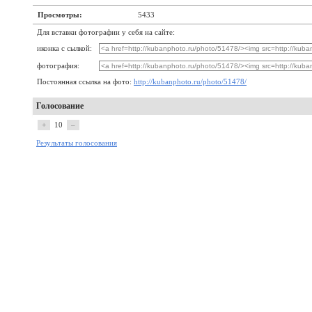
Просмотры:
5433
Для вставки фотографии у себя на сайте:
иконка с сылкой:
фотография:
Постоянная ссылка на фото:
http://kubanphoto.ru/photo/51478/
Голосование
+
10
–
Результаты голосования