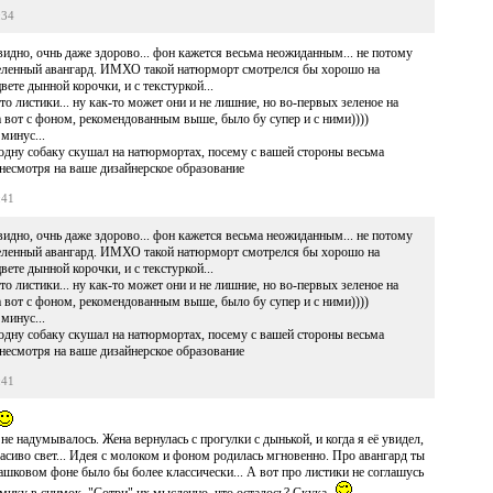
:34
 видно, очнь даже здорово... фон кажется весьма неожиданным... не потому
еделенный авангард. ИМХО такой натюрморт смотрелся бы хорошо на
ете дынной корочки, и с текстуркой...
это листики... ну как-то может они и не лишние, но во-первых зеленое на
а вот с фоном, рекомендованным выше, было бу супер и с ними))))
минус...
 одну собаку скушал на натюрмортах, посему с вашей стороны весьма
несмотря на ваше дизайнерское образование
:41
 видно, очнь даже здорово... фон кажется весьма неожиданным... не потому
еделенный авангард. ИМХО такой натюрморт смотрелся бы хорошо на
ете дынной корочки, и с текстуркой...
это листики... ну как-то может они и не лишние, но во-первых зеленое на
а вот с фоном, рекомендованным выше, было бу супер и с ними))))
минус...
 одну собаку скушал на натюрмортах, посему с вашей стороны весьма
несмотря на ваше дизайнерское образование
:41
не надумывалось. Жена вернулась с прогулки с дынькой, и когда я её увидел,
асиво свет... Идея с молоком и фоном родилась мгновенно. Про авангард ты
шковом фоне было бы более классически... А вот про листики не соглашусь