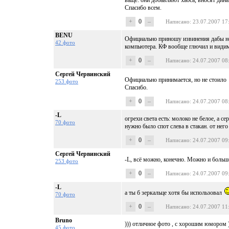
ваще: они добавляют хаоса, вносят дин
Спасибо всем.
+
0
–
Написано
: 23.07.2007 17
BENU
Официально приношу извинения дабы не 
42 фото
компьютера. КФ вообще глючил и видимо
+
0
–
Написано
: 24.07.2007 08
Сергей Червинский
Официально принимается, но не стоило
253 фото
Спасибо.
+
0
–
Написано
: 24.07.2007 08
-L
огрехи света есть: молоко не белое, а се
70 фото
нужно было спот слева в стакан. от него
+
0
–
Написано
: 24.07.2007 09
Сергей Червинский
-L, всё можно, конечно. Можно и боль
253 фото
+
0
–
Написано
: 24.07.2007 09
-L
а ты б зеркальце хотя бы использовал
70 фото
+
0
–
Написано
: 24.07.2007 11
Bruno
))) отличное фото , с хорошим юмором 
45 фото