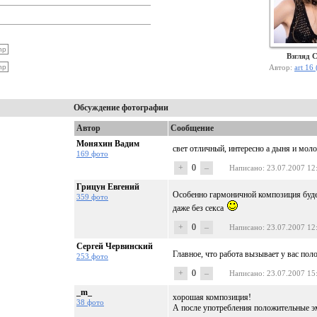
Взгляд 
Автор:
art 16
Обсуждение фотографии
Автор
Сообщение
Моняхин Вадим
свет отличный, интересно а дыня и мо
169 фото
+
0
–
Написано
: 23.07.2007 12
Грицун Евгений
Особенно гармоничной композиция будет
359 фото
даже без секса
+
0
–
Написано
: 23.07.2007 12
Сергей Червинский
Главное, что работа вызывает у вас по
253 фото
+
0
–
Написано
: 23.07.2007 15
_m_
хорошая композиция!
38 фото
А после употребления положительные э