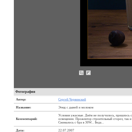
Фотография
Автор:
Сергей Червинский
Название:
Этюд с дыней и молоком
Условия ужасные. Днём не получилось, пришлось 
Комментарий:
освещении. Прожектор строительный сгорел, так и н
Снималось с бра в 30W... Беда...
Дата:
22.07.2007