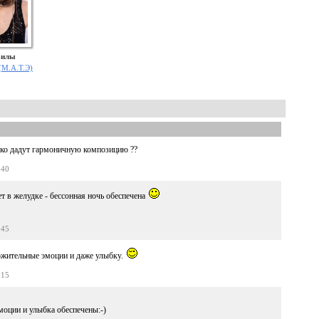
Силы
 (М.А.Т.Э)
локо дадут гармоничную композицию ??
:40
 в желудке - бессонная ночь обеспечена
:45
ложительные эмоции и даже улыбку.
:15
моции и улыбка обеспечены:-)