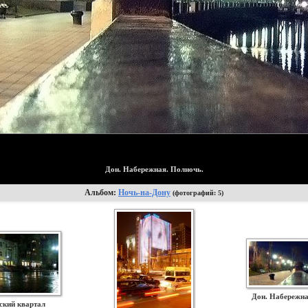
Дон. Набережная. Полночь.
Альбом:
Ночь-на-Дону
(фотографий: 5)
Дон. Набережна
ский квартал