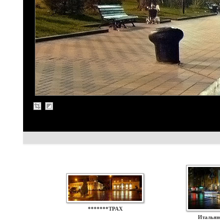
*******ТРАХ
Итальян