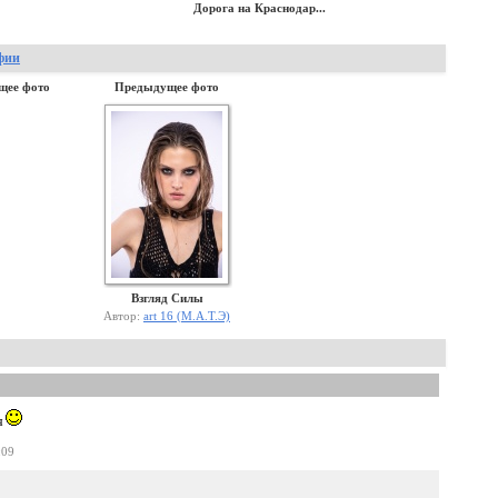
Дорога на Краснодар...
фии
щее фото
Предыдущее фото
Взгляд Силы
Автор:
art 16 (М.А.Т.Э)
я
:09