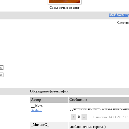
Совы ночью не спят
Все фотогра
Следую
Обсуждение фотографии
Автор
Сообщение
__Iskra
Действительно пусто, а такая набережна
37 фото
+
0
–
Написано
: 14.04.2007 18
_MustanG_
люблю ночные города..)