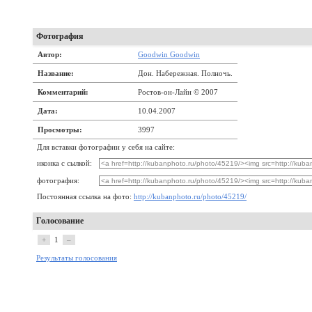
Фотография
Автор:
Goodwin Goodwin
Название:
Дон. Набережная. Полночь.
Комментарий:
Ростов-он-Лайн © 2007
Дата:
10.04.2007
Просмотры:
3997
Для вставки фотографии у себя на сайте:
иконка с сылкой:
фотография:
Постоянная ссылка на фото:
http://kubanphoto.ru/photo/45219/
Голосование
+
1
–
Результаты голосования