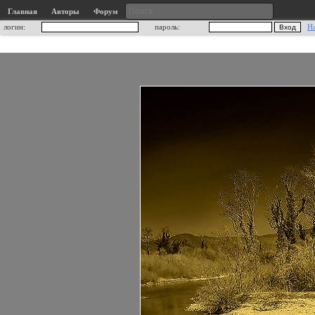
Главная
Авторы
Форум
логин:
пароль:
Н