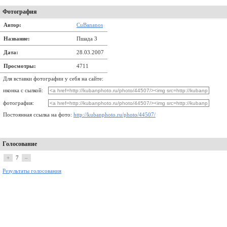
Фотография
Автор:
CuBananos
Название:
Пшада 3
Дата:
28.03.2007
Просмотры:
4711
Для вставки фотографии у себя на сайте:
иконка с сылкой:
фотография:
Постоянная ссылка на фото:
http://kubanphoto.ru/photo/44507/
Голосование
+
7
–
Результаты голосования