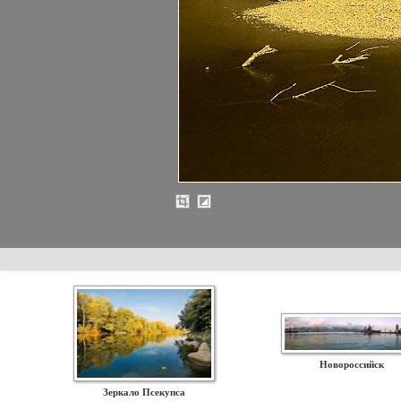
Новороссийск
Зеркало Псекупса