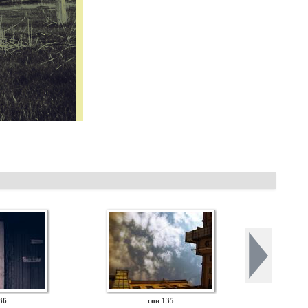
36
сон 135