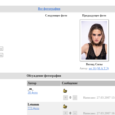
Все фотографии
Следующее фото
Предыдущее фото
Взгляд Силы
Автор:
art 16 (М.А.Т.Э)
Обсуждение фотографии
Автор
Сообщение
_m_
38 фото
+
0
–
Написано
: 27.03.2007 13
Letumm
773 фото
+
0
–
Написано
: 27.03.2007 16