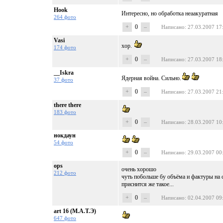
Hook
Интересно, но обработка неаакуратная
264 фото
+
0
–
Написано
: 27.03.2007 17
Vasi
хор.
174 фото
+
0
–
Написано
: 27.03.2007 18
__Iskra
Ядерная война. Сильно.
37 фото
+
0
–
Написано
: 27.03.2007 21
there there
183 фото
+
0
–
Написано
: 28.03.2007 10
нокдаун
54 фото
+
0
–
Написано
: 29.03.2007 00
ops
очень хорошо
212 фото
чуть побольше бу объёма и фактуры на 
приснится же такое...
+
0
–
Написано
: 02.04.2007 09
art 16 (М.А.Т.Э)
647 фото