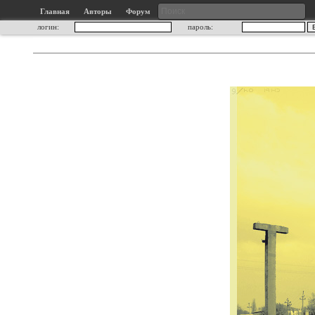
Главная
Авторы
Форум
логин:
пароль: