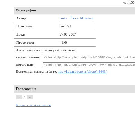
сон 138
Фотография
Автор:
сны о чЁм-то бОльшем
Название:
сон 071
Дата:
27.03.2007
Просмотры:
4198
Для вставки фотографии у себя на сайте:
иконка с сылкой:
фотография:
Постоянная ссылка на фото:
http://kubanphoto.ru/photo/44440/
Голосование
+
8
–
Результаты голосования