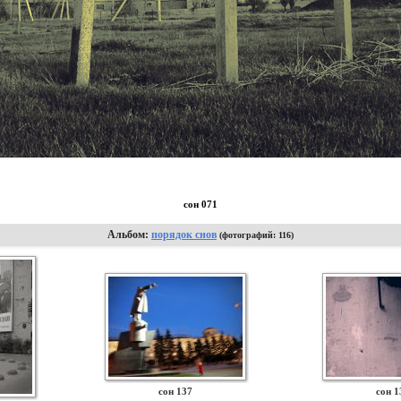
сон 071
Альбом:
порядок снов
(фотографий: 116)
сон 137
сон 1