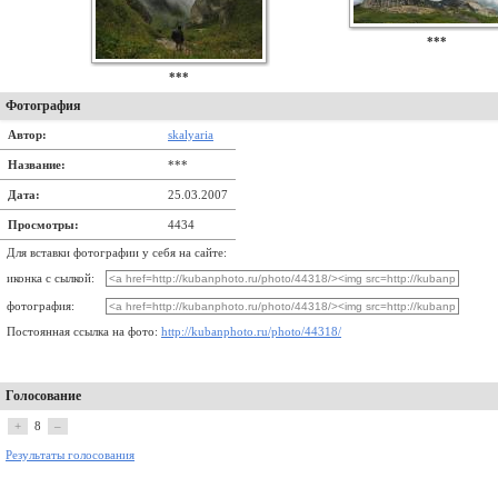
***
***
Фотография
Автор:
skalyaria
Название:
***
Дата:
25.03.2007
Просмотры:
4434
Для вставки фотографии у себя на сайте:
иконка с сылкой:
фотография:
Постоянная ссылка на фото:
http://kubanphoto.ru/photo/44318/
Голосование
+
8
–
Результаты голосования