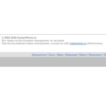
© 2003-2026 KubanPhoto.ru
Все прaва на фотографии принадлежат их авторам.
При использовании любых материалов, ссылка на сайт
kubanphoto.ru
обязательна.
Автопортрет
|
Город
|
Жанр
|
Животные
|
Макро
|
Натюрморт
|
П