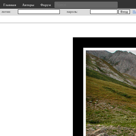
Главная
Авторы
Форум
логин:
пароль:
Н