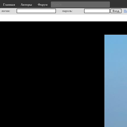
Главная
Авторы
Форум
логин:
пароль:
Н