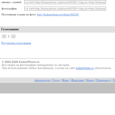
иконка с сылкой:
фотография:
Постоянная ссылка на фото:
http://kubanphoto.ru/photo/44229/
Голосование
+
2
–
Результаты голосования
© 2003-2026 KubanPhoto.ru
Все прaва на фотографии принадлежат их авторам.
При использовании любых материалов, ссылка на сайт
kubanphoto.ru
обязательна.
Автопортрет
|
Город
|
Жанр
|
Животные
|
Макро
|
Натюрморт
|
П