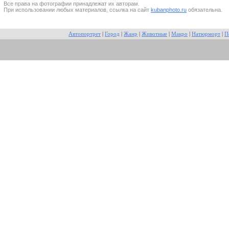
Все прaва на фотографии принадлежат их авторам.
При использовании любых материалов, ссылка на сайт
kubanphoto.ru
обязательна.
Автопортрет
|
Город
|
Жанр
|
Животные
|
Макро
|
Натюрморт
|
П