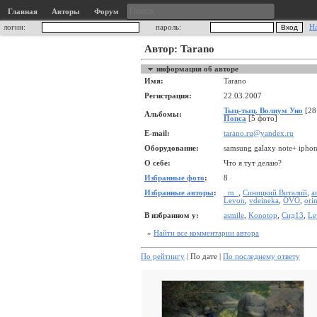
Главная
Авторы
Форум
логин:
пароль:
Н
Автор: Tarano
информация об авторе
Имя:
Tarano
Регистрация:
22.03.2007
Тыц-тыц. Волиум Уно
[28
Альбомы:
Попса
[5 фото]
E-mail:
tarano.ru@yandex.ru
Оборудование:
samsung galaxy note+ iphon
О себе:
Что я тут делаю?
Избранные фото
:
8
Избранные авторы
:
_m_
,
Синицкий Виталий
,
a
Levon
,
vdeineka
,
OVO
,
ori
В избранном у:
asmile
,
Konotop
,
Сид13
,
Le
»
Найти все комментарии автора
По рейтингу
| По дате |
По последнему ответу