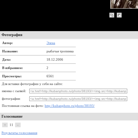
Фотография
Автор:
Элена
Название:
рыбачья тропинка
Дата:
18.12.2006
В избранном:
2
Просмотры:
6561
Для вставки фотографии у себя на сайте:
иконка с сылкой:
фотография:
Постоянная ссылка на фото:
http://kubanphoto.ru/photo/38193/
Голосование
+
11
–
Результаты голосования