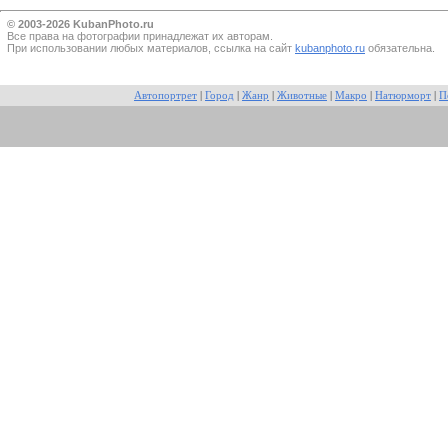
© 2003-2026 KubanPhoto.ru
Все прaва на фотографии принадлежат их авторам.
При использовании любых материалов, ссылка на сайт
kubanphoto.ru
обязательна.
Автопортрет
|
Город
|
Жанр
|
Животные
|
Макро
|
Натюрморт
|
П