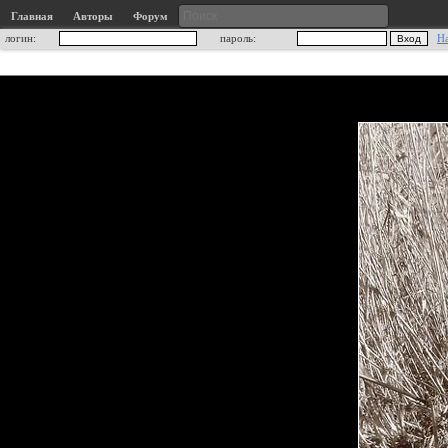
Главная
Авторы
Форум
логин:
пароль:
Н