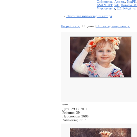
Сибирячка
,
Апрель
,
NixPK
ASAN.OFF
,
vik
,
Наталья М
Мкртычевна
,
OZ
,
R@д( )sТ
»
Найти все комментарии автора
По рейтингу
| По дате |
По последнему ответу
***
Дата: 29.12.2011
Рейтинг: 39
Просмотры: 3686
Комментарии: 7