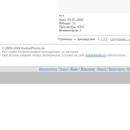
***
Дата: 05.05.2009
Рейтинг: 11
Просмотры: 4562
Комментарии: 2
Страницы:
←
предыдущая · 1
2
3
4
·
следующая
→
© 2003-2026 KubanPhoto.ru
Все прaва на фотографии принадлежат их авторам.
При использовании любых материалов, ссылка на сайт
kubanphoto.ru
обязательна.
Автопортрет
|
Город
|
Жанр
|
Животные
|
Макро
|
Натюрморт
|
П