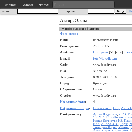
Главная
Авторы
Форум
логин:
пароль:
Н
Автор: Элена
информация об авторе
Фото автора
Имя:
Большакова Елена
Регистрация:
28.01.2005
Альбомы:
Портреты
[52 фото] ,
сва
E-mail:
foto@fotodiva.ru
Сайт:
www.fotodiva.ru
ICQ:
346751581
Телефон:
8-918-984-13-59
Город:
Краснодар
Оборудование:
Canon
О себе:
www.fotodiva.ru
Избранные фото
:
4
Избранные авторы
:
Николаевичъ
,
Grey
,
Alena 
В избранном у:
Артем Федорков
,
ko23
,
Mi
16 (М.А.Т.Э)
,
dbuzov
,
zoo
Ksenia Sergeevna KS
,
Паще
K.O.
,
ALEXFOTO
,
Digic
,
К
Тимофеев Юрий
,
Vittorio
,
Александрова
,
rijee_ytro
,
L