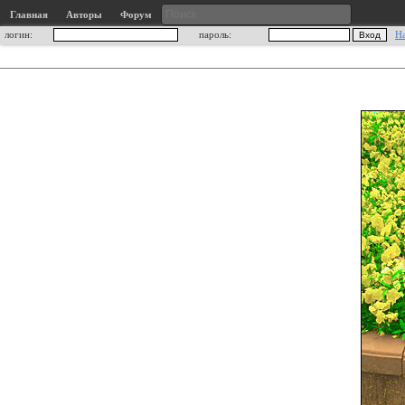
Главная
Авторы
Форум
логин:
пароль:
Н