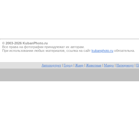
© 2003-2026 KubanPhoto.ru
Все прaва на фотографии принадлежат их авторам.
При использовании любых материалов, ссылка на сайт
kubanphoto.ru
обязательна.
Автопортрет
|
Город
|
Жанр
|
Животные
|
Макро
|
Натюрморт
|
П